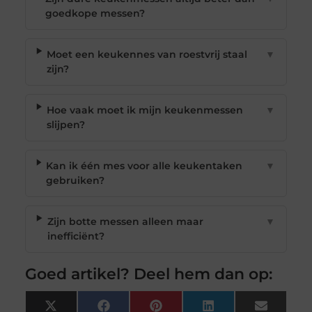
goedkope messen?
Moet een keukennes van roestvrij staal
▼
zijn?
Hoe vaak moet ik mijn keukenmessen
▼
slijpen?
Kan ik één mes voor alle keukentaken
▼
gebruiken?
Zijn botte messen alleen maar
▼
inefficiënt?
Goed artikel? Deel hem dan op:
X
Facebook
Pinterest
LinkedIn
Email