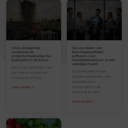
Vind uitdagende
De voordelen van
vacatures als
branchespecifieke
projectontwikkelaar bij
software voor
koplopers in de bouw
installatiebedrijven in een
zakelijke markt
Sta je aan het begin van
Sta je midden in een
een nieuw project en
drukke werkweek met
vraag je je af waar
spoedklussen,
wijzigingen in de
Lees verder »
planning en een
Lees verder »