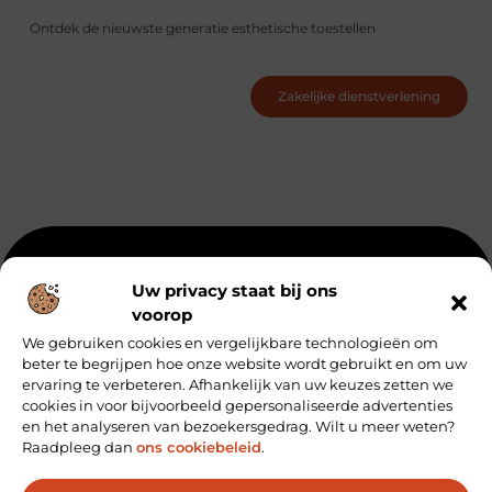
Ontdek de nieuwste generatie esthetische toestellen
Zakelijke dienstverlening
Beroemdheden
Uit de Media
Partners
Over ons
Uw privacy staat bij ons
voorop
Ons team
Artikel plaatsen
Contact
We gebruiken cookies en vergelijkbare technologieën om
Website index
Cookiebeleid (EU)
beter te begrijpen hoe onze website wordt gebruikt en om uw
Koop Backlinks: Zo Vergroot Je de Autoriteit van Je Website
ervaring te verbeteren. Afhankelijk van uw keuzes zetten we
cookies in voor bijvoorbeeld gepersonaliseerde advertenties
Geld verdienen via internet: hoe jij online inkomsten kunt genereren
en het analyseren van bezoekersgedrag. Wilt u meer weten?
Raadpleeg dan
ons cookiebeleid
.