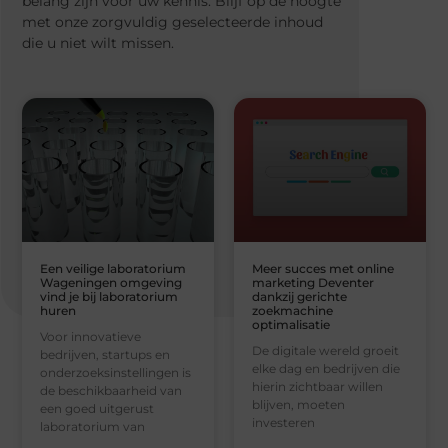
belang zijn voor uw kennis. Blijf op de hoogte
met onze zorgvuldig geselecteerde inhoud
die u niet wilt missen.
Een veilige laboratorium
Meer succes met online
Wageningen omgeving
marketing Deventer
vind je bij laboratorium
dankzij gerichte
huren
zoekmachine
optimalisatie
Voor innovatieve
De digitale wereld groeit
bedrijven, startups en
elke dag en bedrijven die
onderzoeksinstellingen is
hierin zichtbaar willen
de beschikbaarheid van
blijven, moeten
een goed uitgerust
investeren
laboratorium van