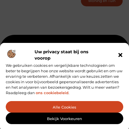
Woning en Tuin
Beroemdheden
Uit de Media
Partners
Over ons
Uw privacy staat bij ons
voorop
Ons team
Artikel plaatsen
Contact
We gebruiken cookies en vergelijkbare technologieën om
Website index
Cookiebeleid (EU)
beter te begrijpen hoe onze website wordt gebruikt en om uw
Koop Backlinks: Zo Vergroot Je de Autoriteit van Je Website
ervaring te verbeteren. Afhankelijk van uw keuzes zetten we
cookies in voor bijvoorbeeld gepersonaliseerde advertenties
Geld verdienen via internet: hoe jij online inkomsten kunt genereren
en het analyseren van bezoekersgedrag. Wilt u meer weten?
Raadpleeg dan
ons cookiebeleid
.
Bericht categorie
Alle Cookies
@2025 - www.super-grandparents.be. All Right Reserved.
Bekijk Voorkeuren