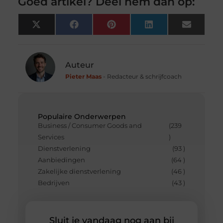
Goed artikel? Deel hem dan op:
X
Facebook
Pinterest
LinkedIn
Email
(Twitter)
Auteur
Pieter Maas
- Redacteur & schrijfcoach
Populaire Onderwerpen
Business / Consumer Goods and
(239
Services
)
Dienstverlening
(93 )
Aanbiedingen
(64 )
Zakelijke dienstverlening
(46 )
Bedrijven
(43 )
Sluit je vandaag nog aan bij