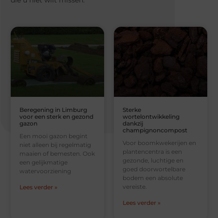
die u niet wilt missen.
Beregening in Limburg
Sterke
voor een sterk en gezond
wortelontwikkeling
gazon
dankzij
champignoncompost
Een mooi gazon begint
Voor boomkwekerijen en
niet alleen bij regelmatig
plantencentra is een
maaien of bemesten. Ook
gezonde, luchtige en
een gelijkmatige
goed doorwortelbare
watervoorziening
bodem een absolute
vereiste.
Lees verder »
Lees verder »