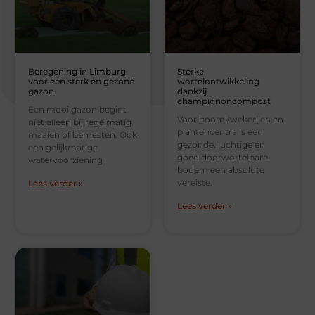
Beregening in Limburg
Sterke
voor een sterk en gezond
wortelontwikkeling
gazon
dankzij
champignoncompost
Een mooi gazon begint
Voor boomkwekerijen en
niet alleen bij regelmatig
plantencentra is een
maaien of bemesten. Ook
gezonde, luchtige en
een gelijkmatige
goed doorwortelbare
watervoorziening
bodem een absolute
vereiste.
Lees verder »
Lees verder »