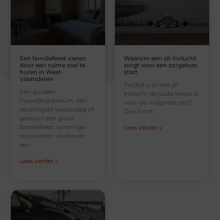
Een familiefeest vieren
Waarom een all-invlucht
door een ruime zaal te
zorgt voor een zorgeloze
huren in West-
start
Vlaanderen
Twijfelt u of een all-
Een gouden
invlucht de juiste keuze is
huwelijksjubileum, een
voor uw volgende reis?
zeventigste verjaardag of
Dan loont
gewoon een groot
familiefeest: sommige
Lees verder »
momenten verdienen
een
Lees verder »