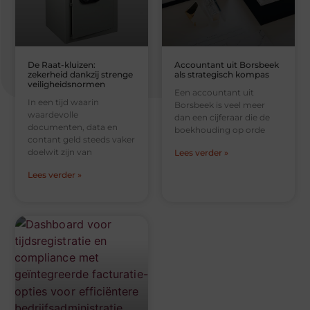
De Raat-kluizen:
Accountant uit Borsbeek
zekerheid dankzij strenge
als strategisch kompas
veiligheidsnormen
Een accountant uit
In een tijd waarin
Borsbeek is veel meer
waardevolle
dan een cijferaar die de
documenten, data en
boekhouding op orde
contant geld steeds vaker
doelwit zijn van
Lees verder »
Lees verder »