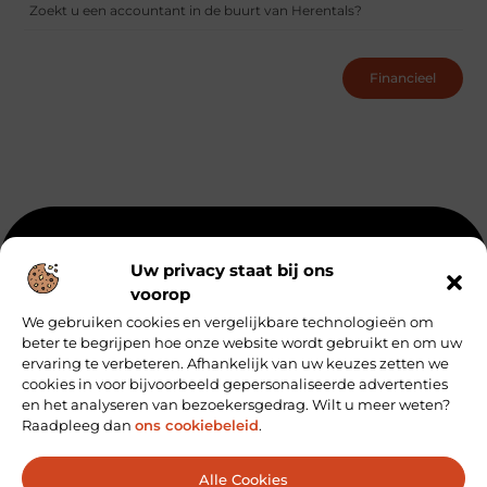
Zoekt u een accountant in de buurt van Herentals?
Financieel
Beroemdheden
Uit de Media
Partners
Over ons
Uw privacy staat bij ons
voorop
Ons team
Artikel plaatsen
Contact
We gebruiken cookies en vergelijkbare technologieën om
Website index
Cookiebeleid (EU)
beter te begrijpen hoe onze website wordt gebruikt en om uw
Koop Backlinks: Zo Vergroot Je de Autoriteit van Je Website
ervaring te verbeteren. Afhankelijk van uw keuzes zetten we
cookies in voor bijvoorbeeld gepersonaliseerde advertenties
Geld verdienen via internet: hoe jij online inkomsten kunt genereren
en het analyseren van bezoekersgedrag. Wilt u meer weten?
Raadpleeg dan
ons cookiebeleid
.
Bericht categorie
Alle Cookies