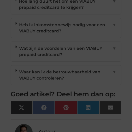
Hoe lang duurt het om een VIABUY
▼
prepaid creditcard te krijgen?
Heb ik inkomstenbewijs nodig voor een
▼
VIABUY creditcard?
Wat zijn de voordelen van een VIABUY
▼
prepaid creditcard?
Waar kan ik de betrouwbaarheid van
▼
VIABUY controleren?
Goed artikel? Deel hem dan op:
X
Facebook
Pinterest
LinkedIn
Email
(Twitter)
Auteur