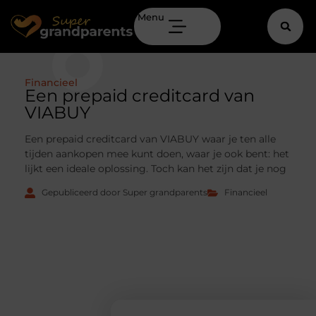
Menu
Financieel
Een prepaid creditcard van
VIABUY
Een prepaid creditcard van VIABUY waar je ten alle
tijden aankopen mee kunt doen, waar je ook bent: het
lijkt een ideale oplossing. Toch kan het zijn dat je nog
Gepubliceerd door Super grandparents
Financieel