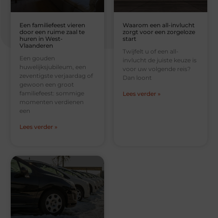
Een familiefeest vieren
Waarom een all-invlucht
door een ruime zaal te
zorgt voor een zorgeloze
huren in West-
start
Vlaanderen
Twijfelt u of een all-
Een gouden
invlucht de juiste keuze is
huwelijksjubileum, een
voor uw volgende reis?
zeventigste verjaardag of
Dan loont
gewoon een groot
familiefeest: sommige
Lees verder »
momenten verdienen
een
Lees verder »