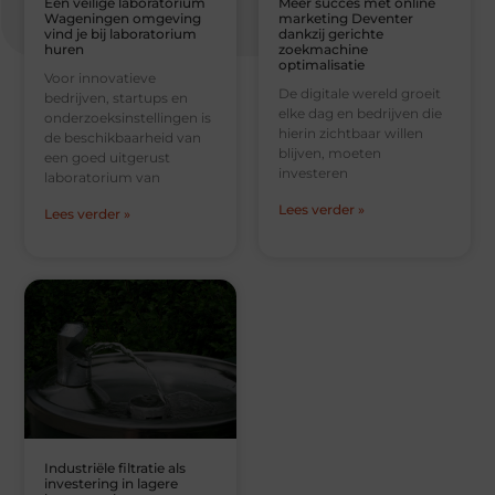
Een veilige laboratorium
Meer succes met online
Wageningen omgeving
marketing Deventer
vind je bij laboratorium
dankzij gerichte
huren
zoekmachine
optimalisatie
Voor innovatieve
De digitale wereld groeit
bedrijven, startups en
elke dag en bedrijven die
onderzoeksinstellingen is
hierin zichtbaar willen
de beschikbaarheid van
blijven, moeten
een goed uitgerust
investeren
laboratorium van
Lees verder »
Lees verder »
Industriële filtratie als
investering in lagere