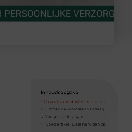
Inhoudsopgave
Cosmeticaproducten en essential oils van Forever Aloë Vera: een match made in heaven
Ontdek de voordelen vandaag nog
Veelgestelde vragen
Goed artikel? Deel hem dan op: