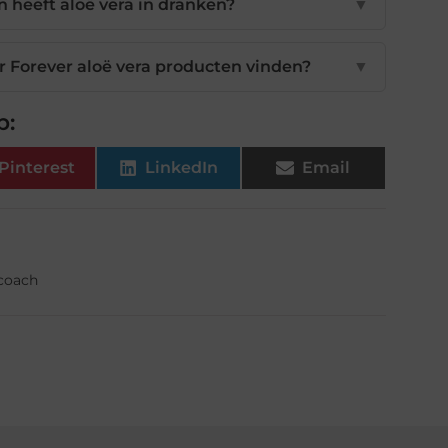
 heeft aloë vera in dranken?
▼
r Forever aloë vera producten vinden?
▼
p:
Pinterest
LinkedIn
Email
fcoach