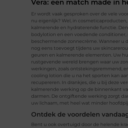
Vera: een match made in 
Er wordt vaak gesproken over de vele voor
nu eigenlijk? Wel, in cosmeticaproducten, 
kalmerende en hydraterende functie. Denk 
bodylotion en een voedende conditioner,
beschermende zonnecrème. Wanneer u de e
nog eens toevoegt tijdens uw skincarerout
geuren en kalmerende elementen. Uw huid 
rustgevende wereld brengen waar uw zorg
werkingen, zoals ontstekingsremmend, en
cooling lotion die u na het sporten kan 
recupereren. In drankjes, die u bij deze v
kalmerende werking op de binnenkant van
darmen. De ontgiftende werking zorgt da
uw lichaam, met heel wat minder hoofdpij
Ontdek de voordelen vandaa
Bent u ook overtuigd door de helende kra