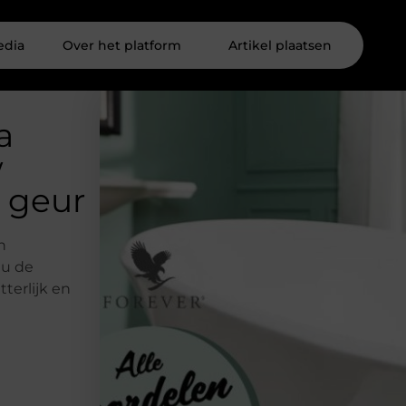
edia
Over het platform
Artikel plaatsen
a
w
e geur
n
 u de
terlijk en