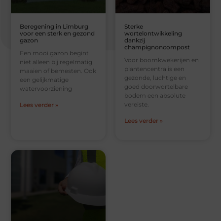
Beregening in Limburg
Sterke
voor een sterk en gezond
wortelontwikkeling
gazon
dankzij
champignoncompost
Een mooi gazon begint
Voor boomkwekerijen en
niet alleen bij regelmatig
plantencentra is een
maaien of bemesten. Ook
gezonde, luchtige en
een gelijkmatige
goed doorwortelbare
watervoorziening
bodem een absolute
vereiste.
Lees verder »
Lees verder »