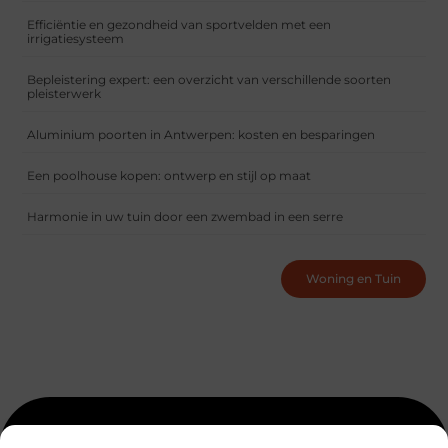
Efficiëntie en gezondheid van sportvelden met een
irrigatiesysteem
Bepleistering expert: een overzicht van verschillende soorten
pleisterwerk
Aluminium poorten in Antwerpen: kosten en besparingen
Een poolhouse kopen: ontwerp en stijl op maat
Harmonie in uw tuin door een zwembad in een serre
Woning en Tuin