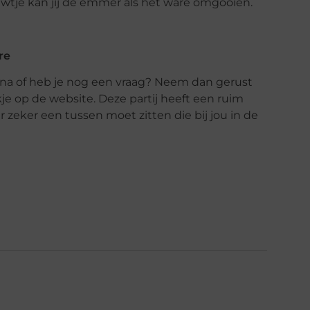
tje kan jij de emmer als het ware omgooien.
re
una of heb je nog een vraag? Neem dan gerust
e op de website. Deze partij heeft een ruim
 zeker een tussen moet zitten die bij jou in de