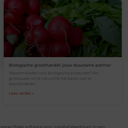
Biologische groothandel: jouw duurzame partner
Waarom kiezen voor biologische producten? Als
grootouder wil je natuurlijk het beste voor je
kleinkinderen.
Lees verder »
especifieke software voor installatiebedrijven in een