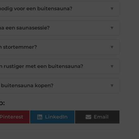
nodig voor een buitensauna?
▼
 na een saunasessie?
▼
en stortemmer?
▼
n rustiger met een buitensauna?
▼
n buitensauna kopen?
▼
p:
Pinterest
LinkedIn
Email