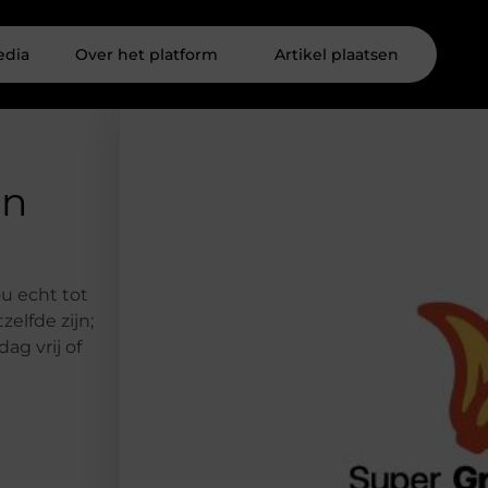
edia
Over het platform
Artikel plaatsen
en
u echt tot
elfde zijn;
ag vrij of