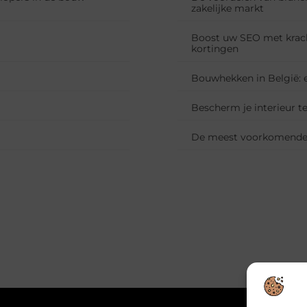
zakelijke markt
Boost uw SEO met kracht
kortingen
Bouwhekken in België: 
Bescherm je interieur 
De meest voorkomende 