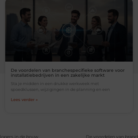
De voordelen van branchespecifieke software voor
installatiebedrijven in een zakelijke markt
Sta je midden in een drukke werkweek met
spoedklussen, wijzigingen in de planning en een
Lees verder »
plopers in de bouw
De voordelen van branch