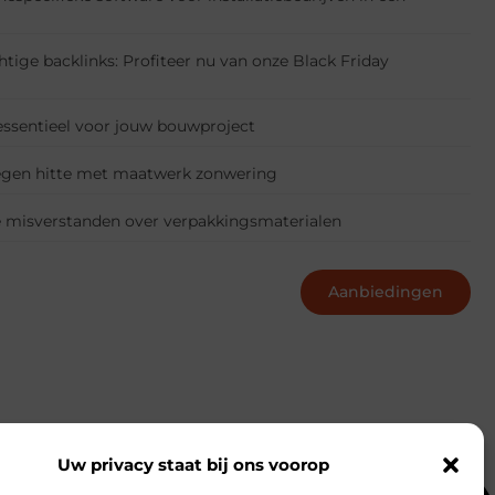
ige backlinks: Profiteer nu van onze Black Friday
essentieel voor jouw bouwproject
tegen hitte met maatwerk zonwering
misverstanden over verpakkingsmaterialen
Aanbiedingen
Uw privacy staat bij ons voorop