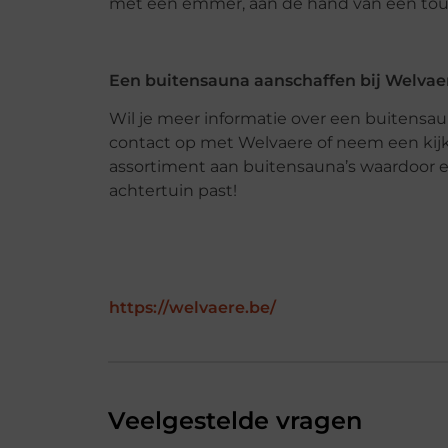
met een emmer, aan de hand van een touw
Een buitensauna aanschaffen bij Welvae
Wil je meer informatie over een buitensa
contact op met Welvaere of neem een kijkj
assortiment aan buitensauna’s waardoor er
achtertuin past!
https://welvaere.be/
Veelgestelde vragen