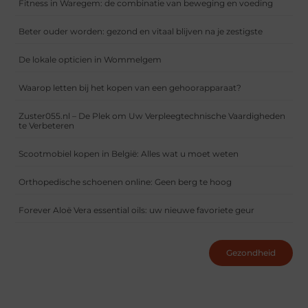
Fitness in Waregem: de combinatie van beweging en voeding
Beter ouder worden: gezond en vitaal blijven na je zestigste
De lokale opticien in Wommelgem
Waarop letten bij het kopen van een gehoorapparaat?
Zuster055.nl – De Plek om Uw Verpleegtechnische Vaardigheden
te Verbeteren
Scootmobiel kopen in België: Alles wat u moet weten
Orthopedische schoenen online: Geen berg te hoog
Forever Aloë Vera essential oils: uw nieuwe favoriete geur
Gezondheid