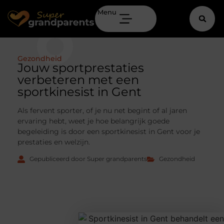
Menu
Gezondheid
Jouw sportprestaties
verbeteren met een
sportkinesist in Gent
Als fervent sporter, of je nu net begint of al jaren
ervaring hebt, weet je hoe belangrijk goede
begeleiding is door een sportkinesist in Gent voor je
prestaties en welzijn.
Gepubliceerd door Super grandparents
Gezondheid