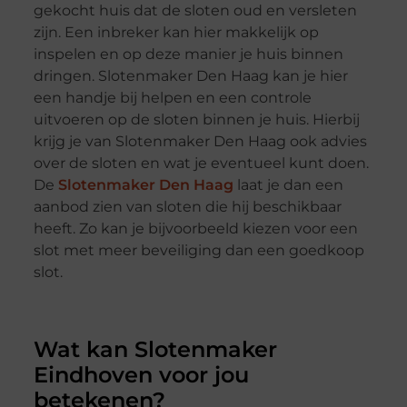
gekocht huis dat de sloten oud en versleten
zijn. Een inbreker kan hier makkelijk op
inspelen en op deze manier je huis binnen
dringen. Slotenmaker Den Haag kan je hier
een handje bij helpen en een controle
uitvoeren op de sloten binnen je huis. Hierbij
krijg je van Slotenmaker Den Haag ook advies
over de sloten en wat je eventueel kunt doen.
De
Slotenmaker Den Haag
laat je dan een
aanbod zien van sloten die hij beschikbaar
heeft. Zo kan je bijvoorbeeld kiezen voor een
slot met meer beveiliging dan een goedkoop
slot.
Wat kan Slotenmaker
Eindhoven voor jou
betekenen?