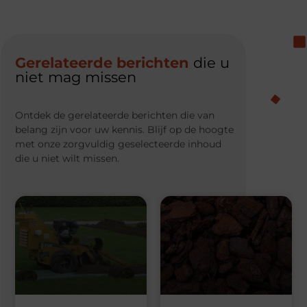
Gerelateerde berichten
die u
niet mag missen
Ontdek de gerelateerde berichten die van
belang zijn voor uw kennis. Blijf op de hoogte
met onze zorgvuldig geselecteerde inhoud
die u niet wilt missen.