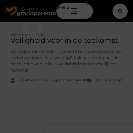
Menu
Woning en Tuin
Veiligheid voor in de toekomst
Woon je momenteel in je eerste huis en wil je de sfeer
verbeteren binnen je woning? Kijk dan eerst naar de
beveiliging van je huis, veiligheid staat namelijk op
nummer
Gepubliceerd door Super grandparents
Woning en Tuin