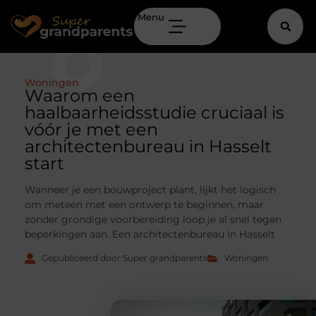
Menu
Woningen
Waarom een
haalbaarheidsstudie cruciaal is
vóór je met een
architectenbureau in Hasselt
start
Wanneer je een bouwproject plant, lijkt het logisch
om meteen met een ontwerp te beginnen, maar
zonder grondige voorbereiding loop je al snel tegen
beperkingen aan. Een architectenbureau in Hasselt
Gepubliceerd door Super grandparents
Woningen