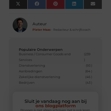
X
Facebook
Pinterest
LinkedIn
Email
(Twitter)
Auteur
Pieter Maas
- Redacteur & schrijfcoach
Populaire Onderwerpen
Business / Consumer Goods and
(239
Services
)
Dienstverlening
(93 )
Aanbiedingen
(64 )
Zakelijke dienstverlening
(46 )
Bedrijven
(43 )
Sluit je vandaag nog aan bij
ons blogplatform
Bloggen is niet alleen schrijven, het is ook leren,