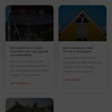
Verhuisfirma in Nijlen:
Slim investeren met
Checklist voor een goede
immo in Waregem
voorbereiding
Investeren in immo in
Een verhuizing is vaak
Waregem is een keuze die
een grote onderneming
steeds meer mensen
die veel tijd en organisatie
maken vanwege de
vraagt. Door samen
Lees verder »
Lees verder »