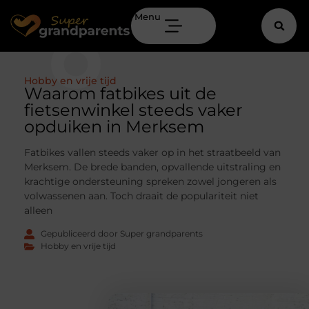
Menu
Hobby en vrije tijd
Waarom fatbikes uit de
fietsenwinkel steeds vaker
opduiken in Merksem
Fatbikes vallen steeds vaker op in het straatbeeld van
Merksem. De brede banden, opvallende uitstraling en
krachtige ondersteuning spreken zowel jongeren als
volwassenen aan. Toch draait de populariteit niet
alleen
Gepubliceerd door Super grandparents
Hobby en vrije tijd