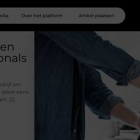
edia
Over het platform
Artikel plaatsen
ren
onals
drijf om
 zeker eens
rt. Zij