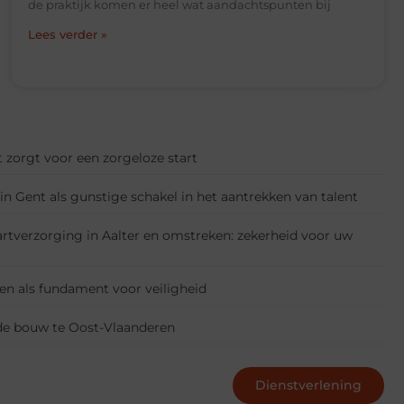
de praktijk komen er heel wat aandachtspunten bij
Lees verder »
 zorgt voor een zorgeloze start
n Gent als gunstige schakel in het aantrekken van talent
artverzorging in Aalter en omstreken: zekerheid voor uw
n als fundament voor veiligheid
 de bouw te Oost-Vlaanderen
Dienstverlening