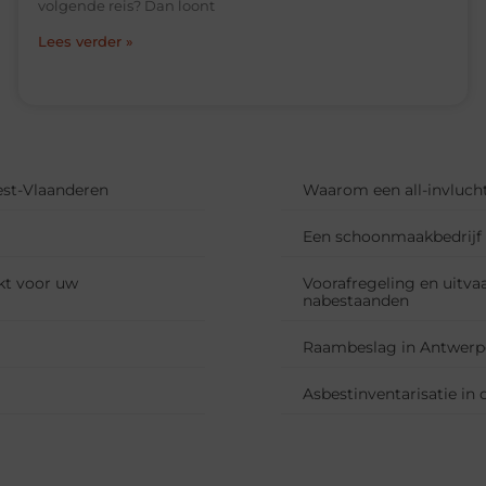
volgende reis? Dan loont
Lees verder »
West-Vlaanderen
Waarom een all-invlucht
Een schoonmaakbedrijf i
kt voor uw
Voorafregeling en uitva
nabestaanden
Raambeslag in Antwerpe
Asbestinventarisatie in