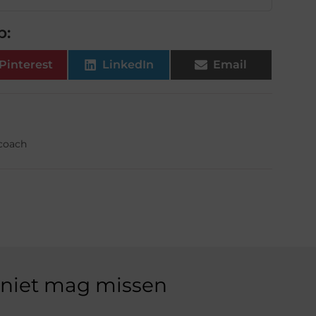
p:
Pinterest
LinkedIn
Email
fcoach
 niet mag missen