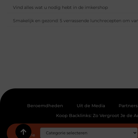
Vind alles wat u nodig hebt in de imkershop
Smakelijk en gezond: 5 verrassende lunchrecepten om van
Beroemdheden
Uit de Media
Partners
Koop Backlinks: Zo Vergroot Je de Au
Bericht
categorie