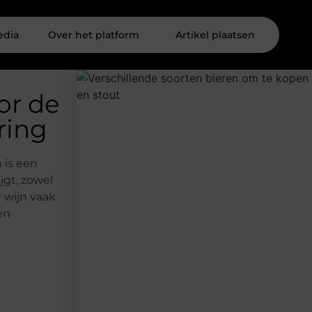
edia
Over het platform
Artikel plaatsen
or de
ring
 is een
jgt, zowel
r wijn vaak
en