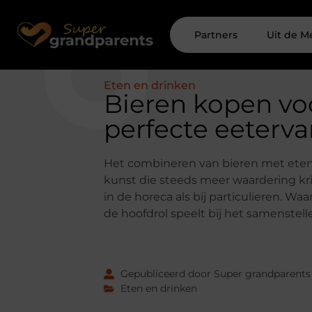
Partners
Uit de M
Eten en drinken
Bieren kopen vo
perfecte eeterva
Het combineren van bieren met eten
kunst die steeds meer waardering kri
in de horeca als bij particulieren. Waa
de hoofdrol speelt bij het samenstell
Gepubliceerd door Super grandparents
Eten en drinken