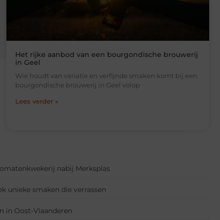
Het rijke aanbod van een bourgondische brouwerij
in Geel
Wie houdt van variatie en verfijnde smaken komt bij een
bourgondische brouwerij in Geel volop
Lees verder »
 tomatenkwekerij nabij Merksplas
ek unieke smaken die verrassen
en in Oost-Vlaanderen