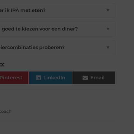
r ik IPA met eten?
▼
n goed te kiezen voor een diner?
▼
biercombinaties proberen?
▼
p:
Pinterest
LinkedIn
Email
fcoach