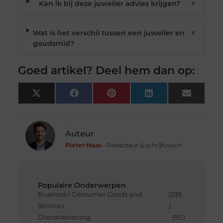
Kan ik bij deze juwelier advies krijgen?
▼
Wat is het verschil tussen een juwelier en
▼
goudsmid?
Goed artikel? Deel hem dan op:
X
Facebook
Pinterest
LinkedIn
Email
(Twitter)
Auteur
Pieter Maas
- Redacteur & schrijfcoach
Populaire Onderwerpen
Business / Consumer Goods and
(239
Services
)
Dienstverlening
(93 )