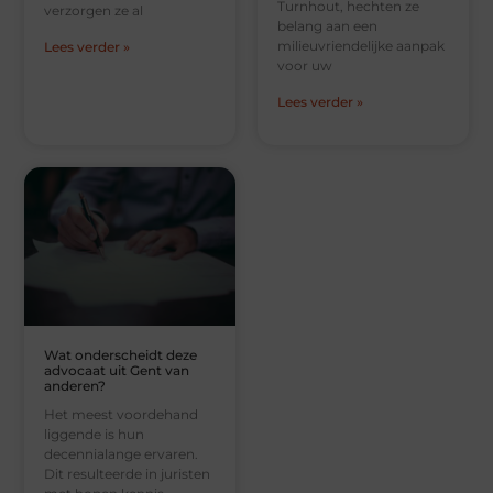
Turnhout, hechten ze
verzorgen ze al
belang aan een
milieuvriendelijke aanpak
Lees verder »
voor uw
Lees verder »
Wat onderscheidt deze
advocaat uit Gent van
anderen?
Het meest voordehand
liggende is hun
decennialange ervaren.
Dit resulteerde in juristen