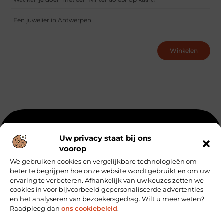
Een juwelier in Antwerpen
Winkelen
Beroemdheden
Uit de Media
Partners
Over ons
Uw privacy staat bij ons
voorop
Ons team
Artikel plaatsen
Contact
We gebruiken cookies en vergelijkbare technologieën om
Website index
Cookiebeleid (EU)
beter te begrijpen hoe onze website wordt gebruikt en om uw
Koop Backlinks: Zo Vergroot Je de Autoriteit van Je Website
ervaring te verbeteren. Afhankelijk van uw keuzes zetten we
cookies in voor bijvoorbeeld gepersonaliseerde advertenties
Geld verdienen via internet: hoe jij online inkomsten kunt genereren
en het analyseren van bezoekersgedrag. Wilt u meer weten?
Raadpleeg dan
ons cookiebeleid
.