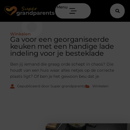
Menu
Winkelen
Ga voor een georganiseerde
keuken met een handige lade
indeling voor je besteklade
Ben jij iemand die graag orde schept in chaos? Die
houdt van een huis waar alles netjes op de correcte
plaats ligt? Of ben je het gewoon beu dat je
Gepubliceerd door Super grandparents
Winkelen