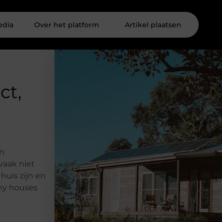
edia
Over het platform
Artikel plaatsen
r
ct,
l
en
vaak niet
huis zijn en
ny houses