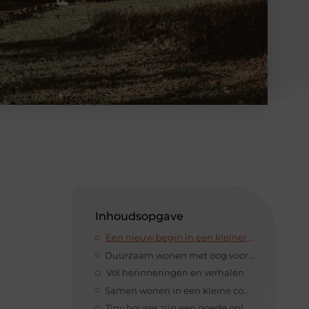
Inhoudsopgave
Een nieuw begin in een kleiner huis
Duurzaam wonen met oog voor de toekomst
Vol herinneringen en verhalen
Samen wonen in een kleine community
Tiny houses zijn een goede oplossing