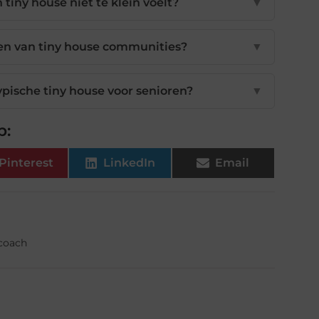
 tiny house niet te klein voelt?
▼
len van tiny house communities?
▼
pische tiny house voor senioren?
▼
p:
Pinterest
LinkedIn
Email
fcoach