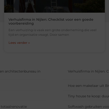
Verhuisfirma in Nijlen: Checklist voor een goede
voorbereiding
Een verhuizing is vaak een grote onderneming die veel
tijd en organisatie vraagt. Door samen
Lees verder »
en architectenbureau in
Verhuisfirma in Nijlen:
Hoe een makelaar uit B
Tiny house te koop: du
totaalrenovatie
Softwash gebruiken voor