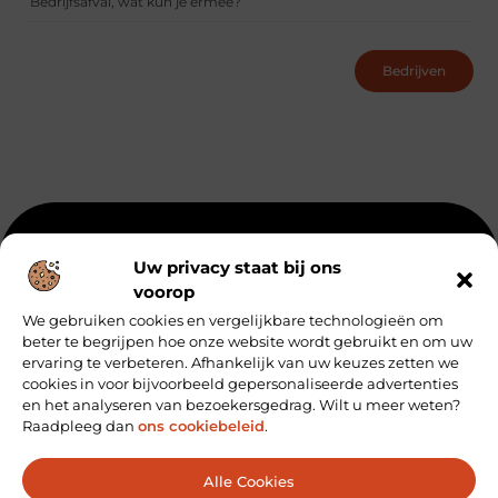
Bedrijfsafval, wat kun je ermee?
Bedrijven
Beroemdheden
Uit de Media
Partners
Over ons
Uw privacy staat bij ons
voorop
Ons team
Artikel plaatsen
Contact
We gebruiken cookies en vergelijkbare technologieën om
Website index
Cookiebeleid (EU)
beter te begrijpen hoe onze website wordt gebruikt en om uw
Koop Backlinks: Zo Vergroot Je de Autoriteit van Je Website
ervaring te verbeteren. Afhankelijk van uw keuzes zetten we
cookies in voor bijvoorbeeld gepersonaliseerde advertenties
Geld verdienen via internet: hoe jij online inkomsten kunt genereren
en het analyseren van bezoekersgedrag. Wilt u meer weten?
Raadpleeg dan
ons cookiebeleid
.
Bericht categorie
Alle Cookies