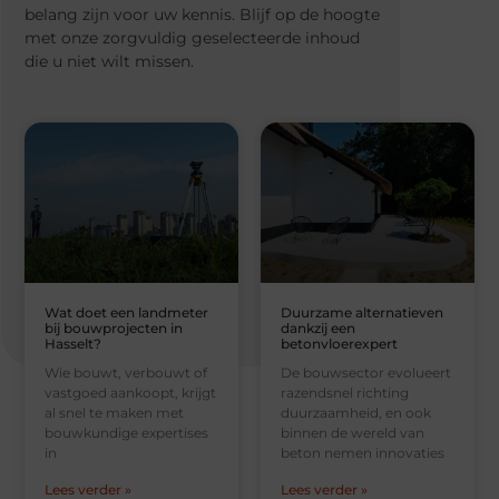
belang zijn voor uw kennis. Blijf op de hoogte
met onze zorgvuldig geselecteerde inhoud
die u niet wilt missen.
Wat doet een landmeter
Duurzame alternatieven
bij bouwprojecten in
dankzij een
Hasselt?
betonvloerexpert
Wie bouwt, verbouwt of
De bouwsector evolueert
vastgoed aankoopt, krijgt
razendsnel richting
al snel te maken met
duurzaamheid, en ook
bouwkundige expertises
binnen de wereld van
in
beton nemen innovaties
Lees verder »
Lees verder »