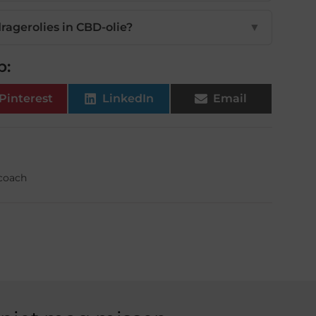
ragerolies in CBD-olie?
▼
p:
Pinterest
LinkedIn
Email
fcoach