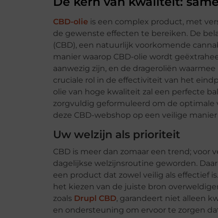
De kern van kwaliteit: same
CBD-olie
is een complex product, met ve
de gewenste effecten te bereiken. De bela
(CBD), een natuurlijk voorkomende canna
manier waarop CBD-olie wordt geëxtraheer
aanwezig zijn, en de drageroliën waarme
cruciale rol in de effectiviteit van het eind
olie van hoge kwaliteit zal een perfecte
zorgvuldig geformuleerd om de optimale v
deze CBD-webshop op een veilige manier 
Uw welzijn als prioriteit
CBD is meer dan zomaar een trend; voor ve
dagelijkse welzijnsroutine geworden. Daar
een product dat zowel veilig als effectief
het kiezen van de juiste bron overweldig
zoals
Drupl CBD
, garandeert niet alleen k
en ondersteuning om ervoor te zorgen dat