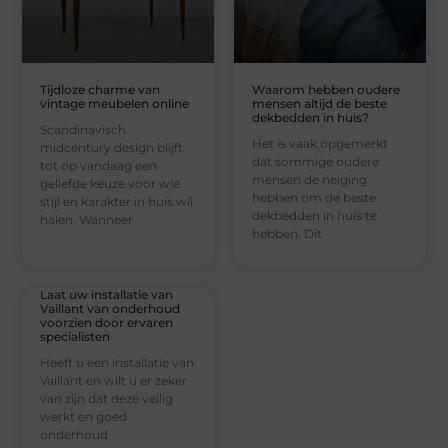
Tijdloze charme van
Waarom hebben oudere
vintage meubelen online
mensen altijd de beste
dekbedden in huis?
Scandinavisch
Het is vaak opgemerkt
midcentury design blijft
dat sommige oudere
tot op vandaag een
mensen de neiging
geliefde keuze voor wie
hebben om de beste
stijl en karakter in huis wil
dekbedden in huis te
halen. Wanneer
hebben. Dit
Laat uw installatie van
Vaillant van onderhoud
voorzien door ervaren
specialisten
Heeft u een installatie van
Vaillant en wilt u er zeker
van zijn dat deze veilig
werkt en goed
onderhoud