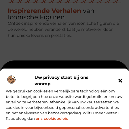
Inspirerende Verhalen
van
Iconische Figuren
Ontdek inspirerende verhalen van iconische figuren die
de wereld hebben veranderd. Laat je motiveren door
hun unieke levens en prestaties.
Beroemdheden
Uit de Media
Partners
Over ons
Uw privacy staat bij ons
voorop
Ons team
Artikel plaatsen
Contact
We gebruiken cookies en vergelijkbare technologieën om
Website index
Cookiebeleid (EU)
beter te begrijpen hoe onze website wordt gebruikt en om uw
Koop Backlinks: Zo Vergroot Je de Autoriteit van Je Website
ervaring te verbeteren. Afhankelijk van uw keuzes zetten we
cookies in voor bijvoorbeeld gepersonaliseerde advertenties
Geld verdienen via internet: hoe jij online inkomsten kunt genereren
en het analyseren van bezoekersgedrag. Wilt u meer weten?
Raadpleeg dan
ons cookiebeleid
.