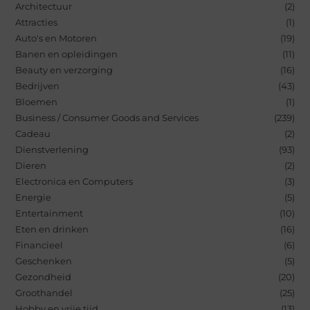
Architectuur
(2)
Attracties
(1)
Auto's en Motoren
(19)
Banen en opleidingen
(11)
Beauty en verzorging
(16)
Bedrijven
(43)
Bloemen
(1)
Business / Consumer Goods and Services
(239)
Cadeau
(2)
Dienstverlening
(93)
Dieren
(2)
Electronica en Computers
(3)
Energie
(5)
Entertainment
(10)
Eten en drinken
(16)
Financieel
(6)
Geschenken
(5)
Gezondheid
(20)
Groothandel
(25)
Hobby en vrije tijd
(13)