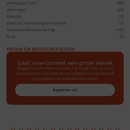
Woning en Tuin
(39)
Woningen
(23)
Zakelijk
(9)
Zakelijk / Marketing en reclame
(1)
Zakelijke dienstverlening
(46)
Zorg
(2)
MEDIA EN BEROEMDHEDEN
Geef jouw content een groter bereik
Bloggen is niet alleen schrijven, het is ook leren, groeien
en uitwisselen. Word lid van ons platform en verrijk jezelf
én je publiek met waardevolle content.
Registreer nu!