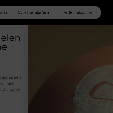
edia
Over het platform
Artikel plaatsen
delen
he
huid speelt
 uw huid
cht bij ES