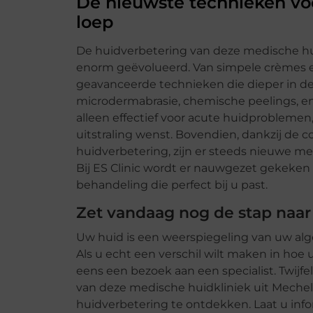
De nieuwste technieken vo
loep
De huidverbetering van deze medische hui
enorm geëvolueerd. Van simpele crèmes e
geavanceerde technieken die dieper in d
microdermabrasie, chemische peelings, e
alleen effectief voor acute huidproblemen
uitstraling wenst. Bovendien, dankzij de 
huidverbetering, zijn er steeds nieuwe m
Bij ES Clinic wordt er nauwgezet gekeken 
behandeling die perfect bij u past.
Zet vandaag nog de stap naar
Uw huid is een weerspiegeling van uw alg
Als u echt een verschil wilt maken in hoe
eens een bezoek aan een specialist. Twijf
van deze medische huidkliniek uit Mech
huidverbetering te ontdekken. Laat u inf