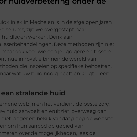
or huidverbetering onder de
dkliniek in Mechelen is in de afgelopen jaren
n serums, zijn we overgestapt naar
e huidlagen werken. Denk aan
n laserbehandelingen. Deze methoden zijn niet
, maar ook voor wie een jeugdigere en frissere
continue innovatie binnen de wereld van
ethoden die inspelen op specifieke behoeften.
naar wat uw huid nodig heeft en krijgt u een
 een stralende huid
emene welzijn en het verdient de beste zorg.
 uw huid aanvoelt en eruitziet, overweeg dan
el niet langer en bekijk vandaag nog de website
elen om hun aanbod op gebied van
ormeren over de mogelijkheden, lees de