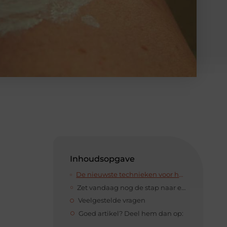
Inhoudsopgave
De nieuwste technieken voor huidverbetering onder de loep
Zet vandaag nog de stap naar een stralende huid
Veelgestelde vragen
Goed artikel? Deel hem dan op: