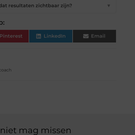
at resultaten zichtbaar zijn?
▼
p:
Pinterest
LinkedIn
Email
fcoach
 niet mag missen