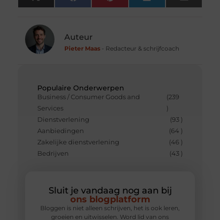
X
Facebook
Pinterest
LinkedIn
Email
(Twitter)
Auteur
Pieter Maas
- Redacteur & schrijfcoach
Populaire Onderwerpen
Business / Consumer Goods and
(239
Services
)
Dienstverlening
(93 )
Aanbiedingen
(64 )
Zakelijke dienstverlening
(46 )
Bedrijven
(43 )
Sluit je vandaag nog aan bij
ons blogplatform
Bloggen is niet alleen schrijven, het is ook leren,
groeien en uitwisselen. Word lid van ons