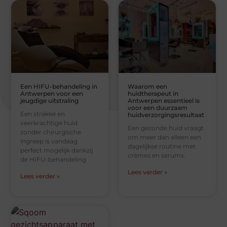
Een HIFU-behandeling in
Waarom een
Antwerpen voor een
huidtherapeut in
jeugdige uitstraling
Antwerpen essentieel is
voor een duurzaam
Een strakke en
huidverzorgingsresultaat
veerkrachtige huid
Een gezonde huid vraagt
zonder chirurgische
om meer dan alleen een
ingreep is vandaag
dagelijkse routine met
perfect mogelijk dankzij
crèmes en serums.
de HIFU-behandeling
Lees verder »
Lees verder »