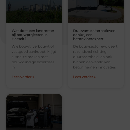
Wat doet een landmeter
Duurzame alternatieven
bij bouwprojecten in
dankzij een
Hasselt?
betonvloerexpert
Wie bouwt, verbouwt of
De bouwsector evolueert
vastgoed aankoopt, krijgt
razendsnel richting
al snel te maken met
duurzaamheid, en ook
bouwkundige expertises
binnen de wereld van
in
beton nemen innovaties
Lees verder »
Lees verder »