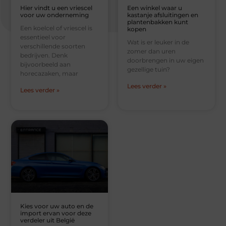
Hier vindt u een vriescel
Een winkel waar u
voor uw onderneming
kastanje afsluitingen en
plantenbakken kunt
Een koelcel of vriescel is
kopen
essentieel voor
Wat is er leuker in de
verschillende soorten
zomer dan uren
bedrijven. Denk
doorbrengen in uw eigen
bijvoorbeeld aan
gezellige tuin?
horecazaken, maar
Lees verder »
Lees verder »
Kies voor uw auto en de
import ervan voor deze
verdeler uit België