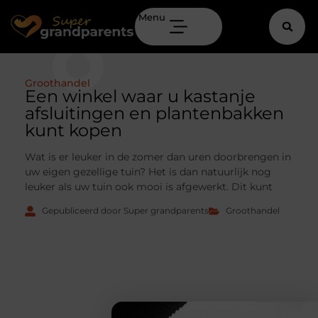
Menu
Groothandel
Een winkel waar u kastanje
afsluitingen en plantenbakken
kunt kopen
Wat is er leuker in de zomer dan uren doorbrengen in
uw eigen gezellige tuin? Het is dan natuurlijk nog
leuker als uw tuin ook mooi is afgewerkt. Dit kunt
Gepubliceerd door Super grandparents
Groothandel