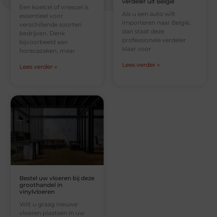
verdeler uit België
Een koelcel of vriescel is
Als u een auto wilt
essentieel voor
importeren naar België,
verschillende soorten
dan staat deze
bedrijven. Denk
professionele verdeler
bijvoorbeeld aan
klaar voor
horecazaken, maar
Lees verder »
Lees verder »
Bestel uw vloeren bij deze
groothandel in
vinylvloeren
Wilt u graag nieuwe
vloeren plaatsen in uw