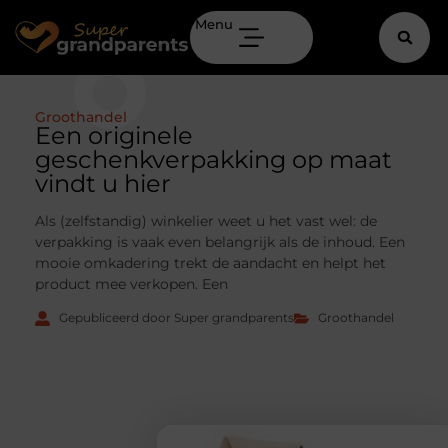
Menu
Groothandel
Een originele
geschenkverpakking op maat
vindt u hier
Als (zelfstandig) winkelier weet u het vast wel: de
verpakking is vaak even belangrijk als de inhoud. Een
mooie omkadering trekt de aandacht en helpt het
product mee verkopen. Een
Gepubliceerd door Super grandparents
Groothandel