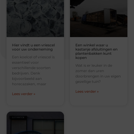
Hier vindt u een vriescel
Een winkel waar u
voor uw onderneming
kastanje afsluitingen en
plantenbakken kunt
Een koelcel of vriescel is
kopen
essentieel voor
Wat is er leuker in de
verschillende soorten
zomer dan uren
bedrijven. Denk
doorbrengen in uw eigen
bijvoorbeeld aan
gezellige tuin?
horecazaken, maar
Lees verder »
Lees verder »