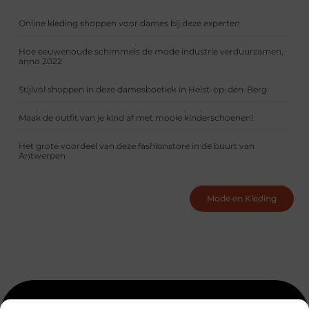
Online kleding shoppen voor dames bij deze experten
Hoe eeuwenoude schimmels de mode industrie verduurzamen,
anno 2022
Stijlvol shoppen in deze damesboetiek in Heist-op-den-Berg
Maak de outfit van je kind af met mooie kinderschoenen!
Het grote voordeel van deze fashionstore in de buurt van
Antwerpen
Mode en Kleding