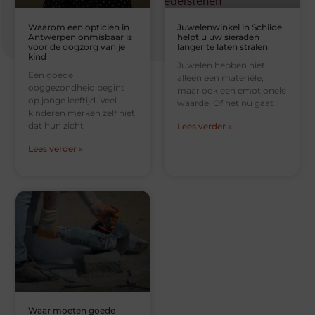
Waarom een opticien in
Juwelenwinkel in Schilde
Antwerpen onmisbaar is
helpt u uw sieraden
voor de oogzorg van je
langer te laten stralen
kind
Juwelen hebben niet
Een goede
alleen een materiële,
ooggezondheid begint
maar ook een emotionele
op jonge leeftijd. Veel
waarde. Of het nu gaat
kinderen merken zelf niet
dat hun zicht
Lees verder »
Lees verder »
Waar moeten goede