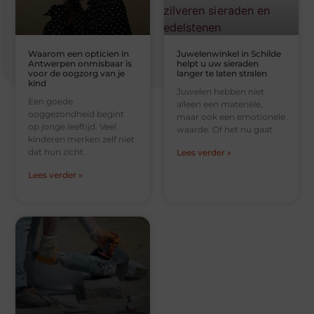
Waarom een opticien in
Juwelenwinkel in Schilde
Antwerpen onmisbaar is
helpt u uw sieraden
voor de oogzorg van je
langer te laten stralen
kind
Juwelen hebben niet
Een goede
alleen een materiële,
ooggezondheid begint
maar ook een emotionele
op jonge leeftijd. Veel
waarde. Of het nu gaat
kinderen merken zelf niet
dat hun zicht
Lees verder »
Lees verder »