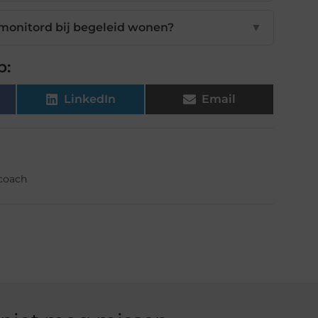
monitord bij begeleid wonen?
▼
p:
LinkedIn
Email
fcoach