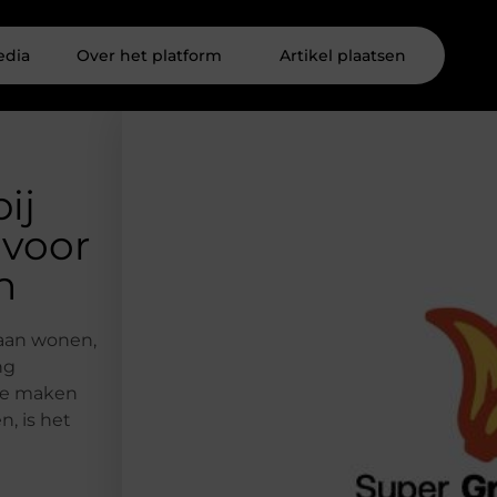
edia
Over het platform
Artikel plaatsen
ij
 voor
n
gaan wonen,
ng
 te maken
, is het