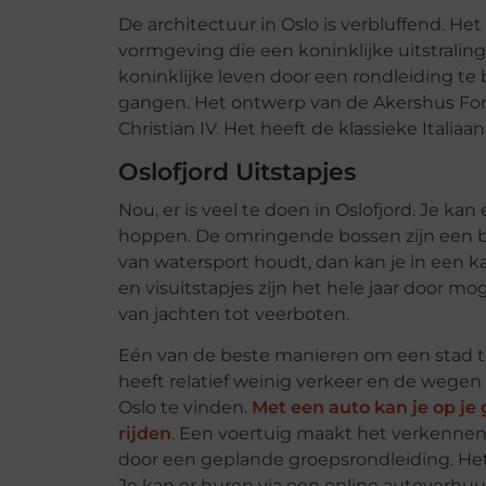
De architectuur in Oslo is verbluffend. Het
vormgeving die een koninklijke uitstraling
koninklijke leven door een rondleiding te
gangen. Het ontwerp van de Akershus Fortr
Christian IV. Het heeft de klassieke Italiaan
Oslofjord Uitstapjes
Nou, er is veel te doen in Oslofjord. Je k
hoppen. De omringende bossen zijn een b
van watersport houdt, dan kan je in een k
en visuitstapjes zijn het hele jaar door mo
van jachten tot veerboten.
Eén van de beste manieren om een stad te
heeft relatief weinig verkeer en de wegen 
Oslo te vinden.
Met een auto kan je op je
rijden
. Een voertuig maakt het verkenne
door een geplande groepsrondleiding. Het 
Je kan er huren via een online autoverhuu