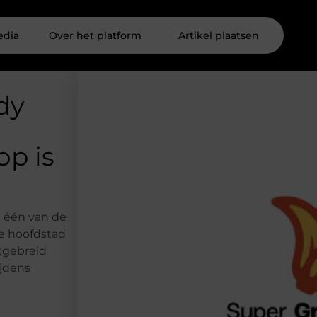
edia
Over het platform
Artikel plaatsen
ndy
op is
s één van de
e hoofdstad
tgebreid
ijdens