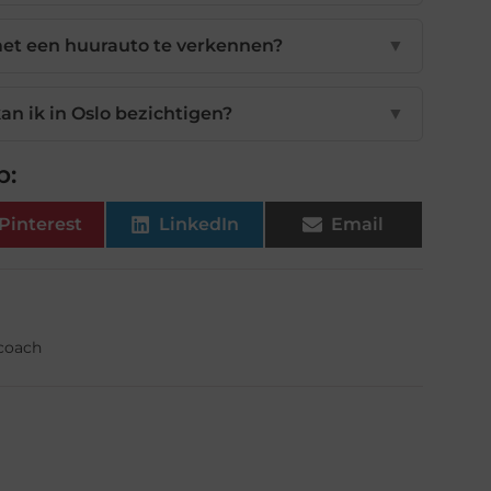
met een huurauto te verkennen?
▼
an ik in Oslo bezichtigen?
▼
p:
Pinterest
LinkedIn
Email
fcoach