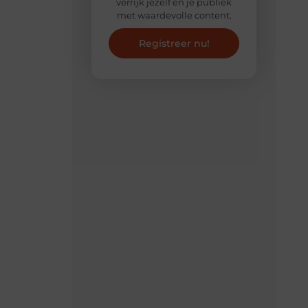
verrijk jezelf én je publiek
met waardevolle content.
Registreer nu!