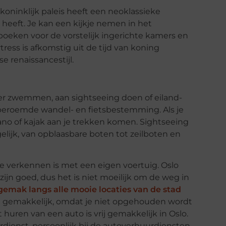
 koninklijk paleis heeft een neoklassieke
 heeft. Je kan een kijkje nemen in het
 boeken voor de vorstelijk ingerichte kamers en
ess is afkomstig uit de tijd van koning
se renaissancestijl.
an er zwemmen, aan sightseeing doen of eiland-
eroemde wandel- en fietsbestemming. Als je
ano of kajak aan je trekken komen. Sightseeing
gelijk, van opblaasbare boten tot zeilboten en
 verkennen is met een eigen voertuig. Oslo
zijn goed, dus het is niet moeilijk om de weg in
 gemak langs alle mooie locaties van de stad
n gemakkelijk, omdat je niet opgehouden wordt
huren van een auto is vrij gemakkelijk in Oslo.
rdienst, persoonlijk bij de autoverhuurdiensten,