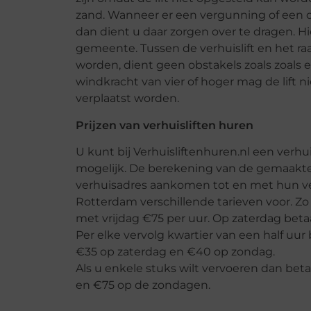
zand. Wanneer er een vergunning of een ont
dan dient u daar zorgen over te dragen. H
gemeente. Tussen de verhuislift en het ra
worden, dient geen obstakels zoals zoals e
windkracht van vier of hoger mag de lift 
verplaatst worden.
Prijzen van verhuisliften huren
U kunt bij Verhuisliftenhuren.nl een verhuis
mogelijk. De berekening van de gemaakt
verhuisadres aankomen tot en met hun ver
Rotterdam verschillende tarieven voor. Z
met vrijdag €75 per uur. Op zaterdag beta
Per elke vervolg kwartier van een half uu
€35 op zaterdag en €40 op zondag.
Als u enkele stuks wilt vervoeren dan be
en €75 op de zondagen.