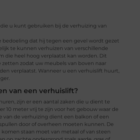
m die u kunt gebruiken bij de verhuizing van
de bedoeling dat hij tegen een gevel wordt gezet
lijk te kunnen verhuizen van verschillende
rm die heel hoog verplaatst kan worden. Dit
e zetten zodat uw meubels van boven naar
n verplaatst. Wanneer u een verhuislift huurt,
ger.
n van een verhuislift?
huren, zijn er een aantal zaken die u dient te
 10 meter vrij te zijn voor het gebouw waar de
tie van de verhuizing dient een balkon of een
e spullen door of overheen moeten kunnen. De
te komen staan moet van metaal of van steen
en op zachte ondergrond zoals aarde, gras of