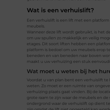
Wat is een verhuislift?
Een verhuislift is een lift met een platfor
meubels.
Wanneer deze lift wordt gebruikt, is het 
om uw spullen zo makkelijk en veilig moge
etages. Dit soort liften hebben een platfo
platform is bedoel om uw meubels erop t
beneden en van beneden naar boven worde
maakt u uw verhuizing een stuk eenvoudi
Wat moet u weten bij het hure
Voordat u van plan bent een verhuislift te 
weten. Zo moet er een ruimte van ongeveer
verhuizing plaats gaat vinden. Bij de loca
grote raam te zijn waar de meubels en d
ondergrond waar de verhuislift op dient 
zijn omdat de lift niet opgesteld kan word