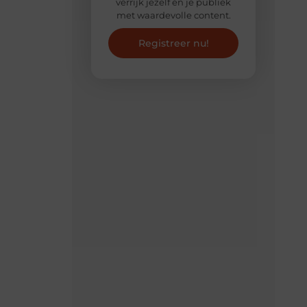
verrijk jezelf én je publiek
met waardevolle content.
Registreer nu!