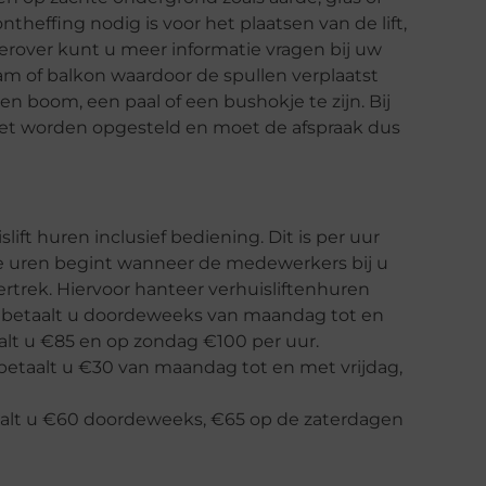
heffing nodig is voor het plaatsen van de lift,
ierover kunt u meer informatie vragen bij uw
am of balkon waardoor de spullen verplaatst
en boom, een paal of een bushokje te zijn. Bij
niet worden opgesteld en moet de afspraak dus
lift huren inclusief bediening. Dit is per uur
e uren begint wanneer de medewerkers bij u
trek. Hiervoor hanteer verhuisliftenhuren
o betaalt u doordeweeks van maandag tot en
alt u €85 en op zondag €100 per uur.
r betaalt u €30 van maandag tot en met vrijdag,
taalt u €60 doordeweeks, €65 op de zaterdagen