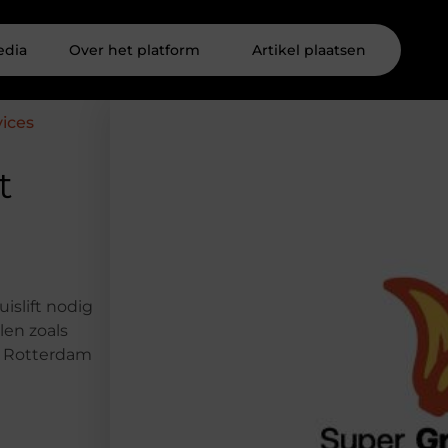
edia
Over het platform
Artikel plaatsen
ices
t
islift nodig
len zoals
n Rotterdam