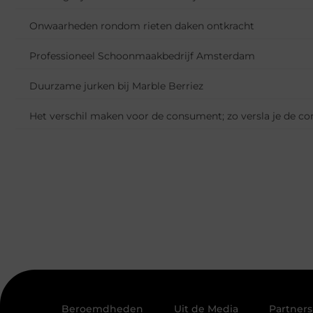
Onwaarheden rondom rieten daken ontkracht
Professioneel Schoonmaakbedrijf Amsterdam
Duurzame jurken bij Marble Berriez
Het verschil maken voor de consument; zo versla je de c
Beroemdheden
Uit de Media
Partners