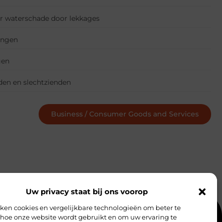
r waterschade door lekkages
ningen
gen
den en slechtzienden
Business / Consumer Goods and Services
Uw privacy staat bij ons voorop
ken cookies en vergelijkbare technologieën om beter te
 hoe onze website wordt gebruikt en om uw ervaring te
ntact
Website index
Cookiebeleid (EU)