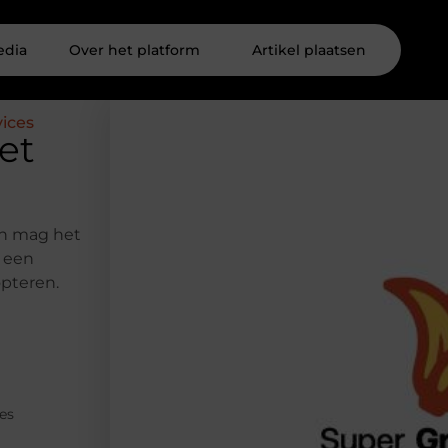
edia
Over het platform
Artikel plaatsen
ices
et
 en mag het
m een
opteren.
es