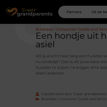
Partners
Uit de M
Business / Consumer Goods and Serv
Een hondje uit h
asiel
Wil jij al echt heel lang een huisdier
nu eindelijk? Dan is dit jouw kans o
huisdier te kopen, te krijgen of te ad
Want iedereen
Gepubliceerd door Super grandparents
Business / Consumer Goods and Servic