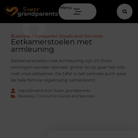
Menu
Business / Consumer Goods and Services
Eetkamerstoelen met
armleuning
Eetkamerstoelen met armleuning zijn in! Onze
woningen worden alsmaar groter en zo gaat het ook
met onze eetkamer. De tafel is het centrale punt waar
de hele familie regelmatig samenkomt.
Gepubliceerd door Super grandparents
Business / Consumer Goods and Services